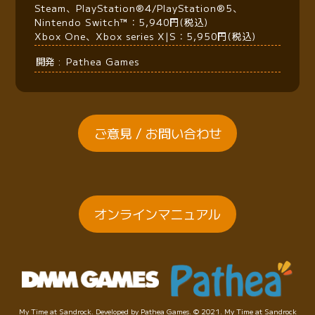
Steam、PlayStation®4/PlayStation®5、
Nintendo Switch™：5,940円(税込)
Xbox One、Xbox series X|S：5,950円(税込)
開発
Pathea Games
ご意見 / お問い合わせ
オンラインマニュアル
My Time at Sandrock. Developed by Pathea Games. © 2021. My Time at Sandrock